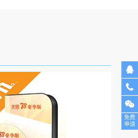
在线客
服
咨询电
免费
话：
申请
136304