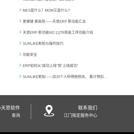
MES是什么？MOM又是什么?
更便捷 更高效——天思ERP 新功能汇总
天思ERP 新功能NO.11|T8简易工序功能介绍
SUNLIKE新知与操作技巧
功能安全
ERP如何从“成功上线”到“上线成功”
SUNLIKE新知——应对个人所得税修改， 累计预扣法完美应用
心天思软件
联系我们
查询
江门指定服务中心