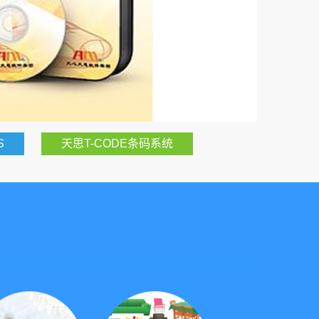
S
天思T-CODE条码系统