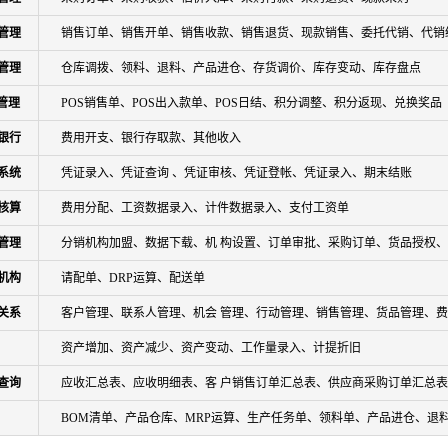
管理
销售订单、销售开单、销售收款、销售退货、现款销售、委托代销、代销
管理
仓库调拨、领料、退料、产品进仓、存货调价、库存变动、库存盘点
S管理
POS销售单、POS出入款单、POS日结、积分调整、积分返现、兑换奖品
银行
费用开支、银行存取款、其他收入
系统
凭证录入、凭证查询 、凭证审核、凭证登帐、凭证录入、期末结账
核算
费用分配、工资数据录入、计件数据录入、支付工资单
管理
分销机构加盟、数据下载、机 构设置、订单审批、采购订单、货品授权
机构
请配单、DRP运算、配送单
关系
客户管理、联系人管理、机会 管理、行动管理、销售管理、货品管理、
资产增加、资产减少、资产变动、工作量录入、计提折旧
查询
应收汇总表、应收明细表、客 户销售订单汇总表、供应商采购订单汇总
BOM清单、产品仓库、MRP运算、生产任务单、领料单、产品进仓、退