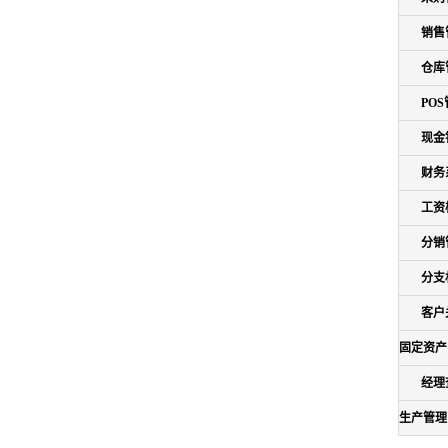
销售
仓库
PO
现金
财务
工资
分销
分支
客户
固定资产
经理
生产管理