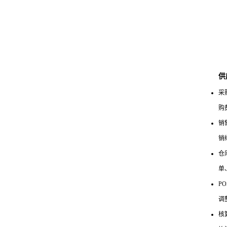
供
采
购
销
销
仓
单
P
调
核