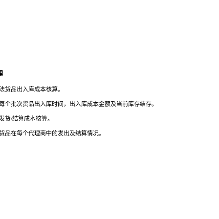
理
法货品出入库成本核算。
每个批次货品出入库时间，出入库成本金额及当前库存结存。
发货/结算成本核算。
货品在每个代理商中的发出及结算情况。