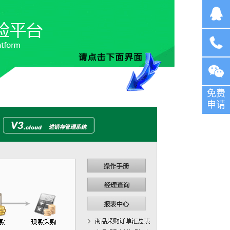
在线客
服
咨询电
免费
话：
申请
136304